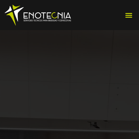
Ir
Me
al
contenido